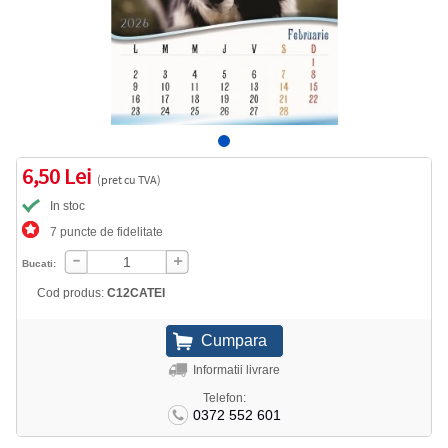
6,50 Lei
(pret cu TVA)
In stoc
7 puncte de fidelitate
Bucati:
Cod produs:
C12CATEI
Informatii livrare
Telefon:
0372 552 601