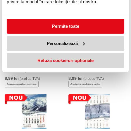
privire la modul în care folosiți site-ul nostru.
PRODUSE SIMILARE
Permite toate
Personalizează
Refuză cookie-uri optionale
Calendar perete A3 CLASIC,
Calendar perete, A3, triptic,
Galben/Gri, 2026
2026
8,99 lei
8,99 lei
(pret cu TVA)
(pret cu TVA)
Anunta-ma cand revine in stoc
Anunta-ma cand revine in stoc