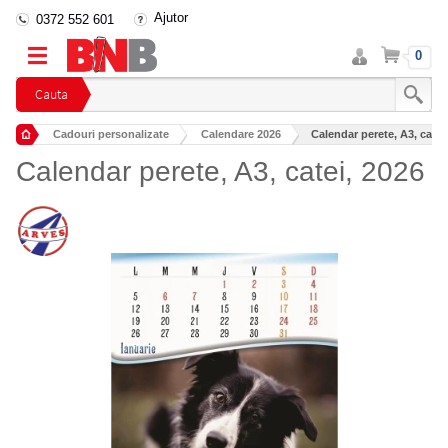
Ajutor
0372 552 601
Intra
Cos
0
in
cont
Cauta
Cadouri personalizate
Calendare 2026
Calendar perete, A3, catei
Calendar perete, A3, catei, 2026