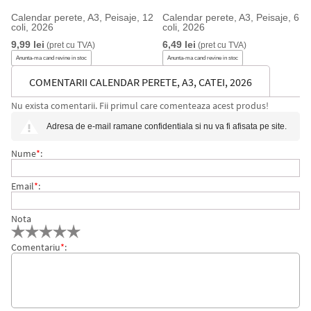
Calendar perete, A3, Peisaje, 12
Calendar perete, A3, Peisaje, 6
coli, 2026
coli, 2026
9,99 lei
6,49 lei
(pret cu TVA)
(pret cu TVA)
Anunta-ma cand revine in stoc
Anunta-ma cand revine in stoc
COMENTARII CALENDAR PERETE, A3, CATEI, 2026
Nu exista comentarii. Fii primul care comenteaza acest produs!
Adresa de e-mail ramane confidentiala si nu va fi afisata pe site.
Nume
*
:
Email
*
:
Nota
Comentariu
*
: