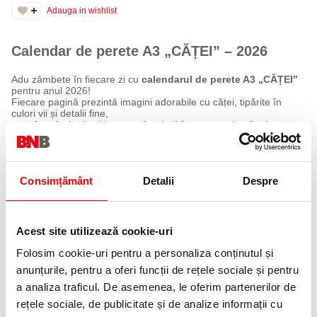
Adauga in wishlist
Calendar de perete A3 „CĂȚEI” – 2026
Adu zâmbete în fiecare zi cu
calendarul de perete A3 „CĂȚEI”
pentru anul 2026!
Fiecare pagină prezintă imagini adorabile cu căței, tipărite în
culori vii și detalii fine,
transformând orice birou sau locuință într-un spațiu plin de
energie pozitivă.
Structură:
6 coli (câte 2 luni/coală)
Format:
A3
Consimțământ
Detalii
Despre
Tipar:
policromie de înaltă calitate
Material:
carton dublu cretat lucios, 130 g/mp
Prindere:
spira dublă plastifiată
Header:
carton duplex, dimensiune 90 × 295 mm, pretabil
personalizare
Acest site utilizează cookie-uri
Un calendar
plin de culoare și farmec
, perfect pentru iubitorii de
Folosim cookie-uri pentru a personaliza conținutul și
animale.
anunțurile, pentru a oferi funcții de rețele sociale și pentru
Designul cu două luni pe fiecare coală oferă o planificare
eficientă,
a analiza traficul. De asemenea, le oferim partenerilor de
iar opțiunea de personalizare îl transformă într-un cadou
rețele sociale, de publicitate și de analize informații cu
promoțional deosebit sau într-un accesoriu decorativ ideal.