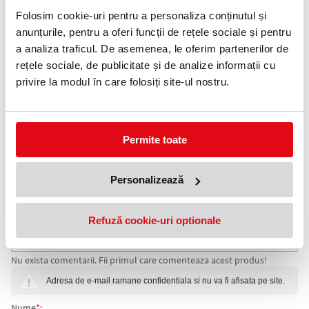
Folosim cookie-uri pentru a personaliza conținutul și
Telefon:
0372 552 601
anunțurile, pentru a oferi funcții de rețele sociale și pentru
a analiza traficul. De asemenea, le oferim partenerilor de
Adauga in wishlist
rețele sociale, de publicitate și de analize informații cu
privire la modul în care folosiți site-ul nostru.
Descriere Calendar de birou Europe by
Night, 21 x 10 cm, 6 file, 2026
Permite toate
Specificații:
• 21 x 10 cm
• 6 file + coperta
• Spirală metalică dublă albă
Personalizează
• Carton dublu cretat lucios 150 g / mp
• Personalizare suport 3 x 21 cm
• Suport Arktika 300 g / mp
Refuză cookie-uri optionale
COMENTARII CALENDAR DE BIROU EUROPE BY NIGHT,
Nu exista comentarii. Fii primul care comenteaza acest produs!
21 X 10 CM, 6 FILE, 2026
Adresa de e-mail ramane confidentiala si nu va fi afisata pe site.
Nume
*
: