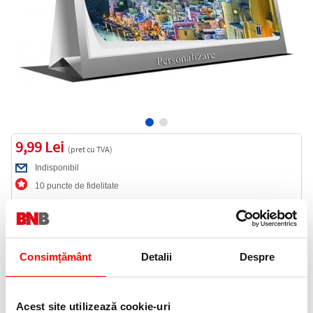
9,99 Lei
(pret cu TVA)
Indisponibil
10 puncte de fidelitate
Cod produs:
TO1426
Consimțământ
Detalii
Despre
Anunta-ma cand revine in stoc
Acest site utilizează cookie-uri
Informatii livrare