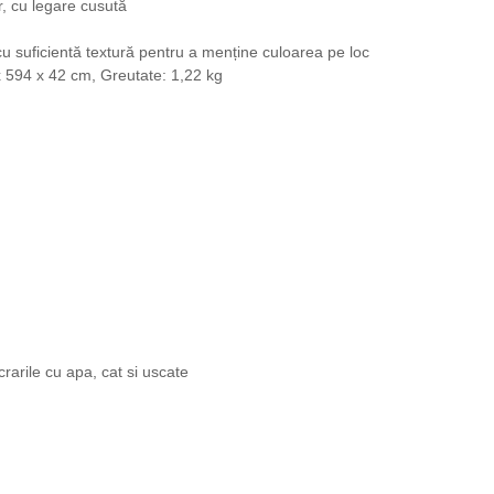
, cu legare cusută
 cu suficientă textură pentru a menține culoarea pe loc
x 594 x 42 cm, Greutate: 1,22 kg
rarile cu apa, cat si uscate