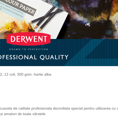
, 12 coli, 300 gsm, hartie alba
cuarela de calitate profesionala dezvoltata special pentru utilizarea cu c
și amatori de toate vârstele