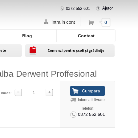
Ajutor
0372 552 601
Cos
Intra in cont
0
Blog
Contact
lete
Comenzi pentru școli și grădinițe
alba Derwent Proffesional
Bucati:
Informatii livrare
Telefon:
0372 552 601