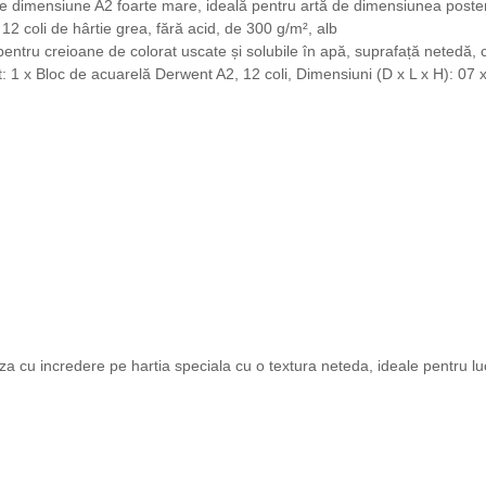
de dimensiune A2 foarte mare, ideală pentru artă de dimensiunea poster
12 coli de hârtie grea, fără acid, de 300 g/m², alb
 pentru creioane de colorat uscate și solubile în apă, suprafață netedă,
: 1 x Bloc de acuarelă Derwent A2, 12 coli, Dimensiuni (D x L x H): 07 
a cu incredere pe hartia speciala cu o textura neteda, ideale pentru luc