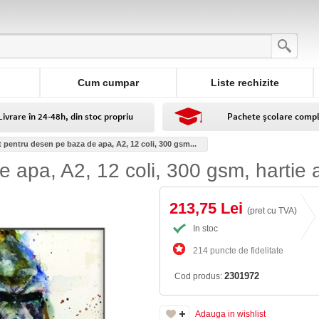
Cum cumpar
Liste rechizite
Livrare în 24-48h, din stoc propriu
Pachete școlare comp
t pentru desen pe baza de apa, A2, 12 coli, 300 gsm...
 apa, A2, 12 coli, 300 gsm, hartie 
213,75 Lei
(pret cu TVA)
In stoc
214 puncte de fidelitate
2301972
Cod produs:
Adauga in wishlist