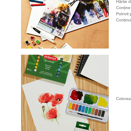
Hârtie 
Conține 
Potrivit
Conținut
Coloreaz