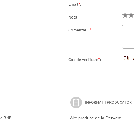
Email
*
:
Nota
Comentariu
*
:
Cod de verificare
*
:
INFORMATII PRODUCATOR
Alte produse de la Derwent
ile BNB.