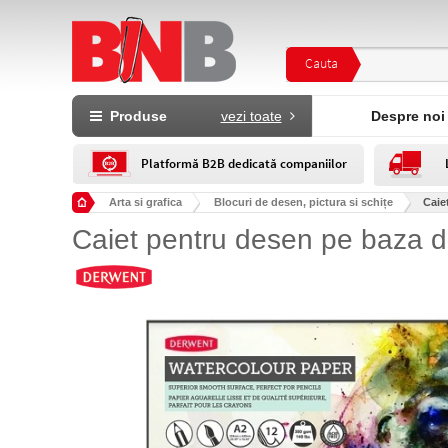
Cauta
Produse
vezi toate
Despre noi
Platformă B2B dedicată companiilor
Arta si grafica
Blocuri de desen, pictura si schițe
Caie
Caiet pentru desen pe baza de