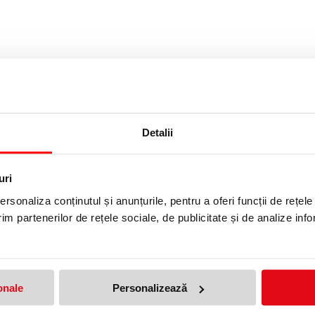
Detalii
cuarela, special dezvoltata pentru acuarele si creioane solubile in apa 
uri
rsonaliza conținutul și anunțurile, pentru a oferi funcții de rețele
im partenerilor de rețele sociale, de publicitate și de analize info
onale
Personalizează