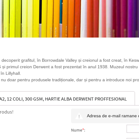
ecoperit grafitul, în Borrowdale Valley și creionul a fost creat, în Kesw
și primul creion Derwent a fost prezentat în anul 1938. Muzeul nostru 
n Lillyhall.
u doar pentru produsele tradiționale, dar și pentru a introduce noi produ
A2, 12 COLI, 300 GSM, HARTIE ALBA DERWENT PROFFESIONAL
produs!
Adresa de e-mail ramane con
Nume
*
: