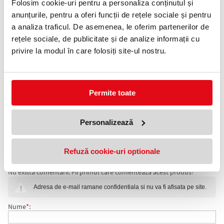
Folosim cookie-uri pentru a personaliza conținutul și
Informatii livrare
anunțurile, pentru a oferi funcții de rețele sociale și pentru
a analiza traficul. De asemenea, le oferim partenerilor de
Telefon:
0372 552 601
rețele sociale, de publicitate și de analize informații cu
privire la modul în care folosiți site-ul nostru.
Adauga in wishlist
Format: A4.
Numar inele: 4.
Permite toate
Buzunar pentru etichete.
Deosebit de util pentru prezentarea documentelor, listelor de
prețuri sau altor materiale promoţionale. În buzunarul transparent
Personalizează
de pe copertă se pot introduce diferite print-uri A4 realizate de
utilizator.
Refuză cookie-uri optionale
COMENTARII CAIET MECANIC PANORAMA, PP/PP,
Nu exista comentarii. Fii primul care comenteaza acest produs!
PARTIAL RECICLAT, CERTIFICARE FSC, A4, MECANISM
Adresa de e-mail ramane confidentiala si nu va fi afisata pe site.
4DR, INEL 50 MM, ALB, ESSELTE
Nume
*
: