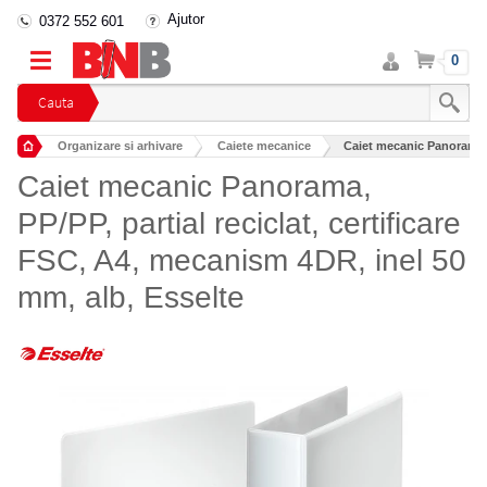
Ajutor
0372 552 601
Intra
Cos
0
in
cont
Cauta
Organizare si arhivare
Caiete mecanice
Caiet mecanic Panorama, P
Caiet mecanic Panorama,
PP/PP, partial reciclat, certificare
FSC, A4, mecanism 4DR, inel 50
mm, alb, Esselte