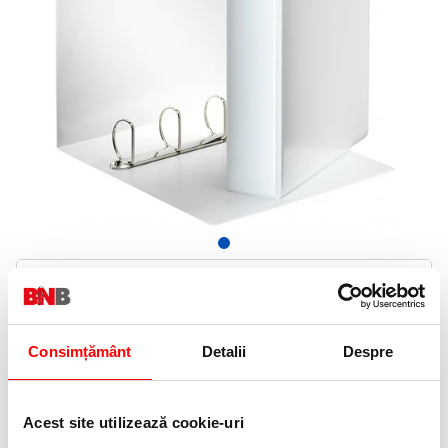
59,35 Lei
(pret cu TVA)
Stoc furnizor
60 puncte de fidelitate
Consimțământ
Detalii
Despre
Bucati:
Cod produs:
E49705
Acest site utilizează cookie-uri