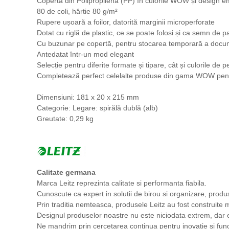
Copertă din Polipropilenă (PP) în culorile WOW și design emb
80 de coli, hârtie 80 g/m²
Rupere ușoară a foilor, datorită marginii microperforate
Dotat cu riglă de plastic, ce se poate folosi și ca semn de p
Cu buzunar pe copertă, pentru stocarea temporară a docu
Antedatat într-un mod elegant
Selecție pentru diferite formate și tipare, cât și culorile de 
Completează perfect celelalte produse din gama WOW pentru 
Dimensiuni: 181 x 20 x 215 mm
Categorie: Legare: spirălă dublă (alb)
Greutate: 0,29 kg
Calitate germana
Marca Leitz reprezinta calitate si performanta fiabila.
Cunoscute ca expert in solutii de birou si organizare, produsel
Prin traditia nemteasca, produsele Leitz au fost construite m
Designul produselor noastre nu este niciodata extrem, dar es
Ne mandrim prin cercetarea continua pentru inovatie si func