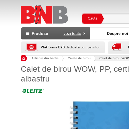
Cauta
Produse
vezi toate
Despre noi
Platformă B2B dedicată companiilor
Articole din hartie
Caiete de birou
Caiet de birou WOW, P
Caiet de birou WOW, PP, certif
albastru