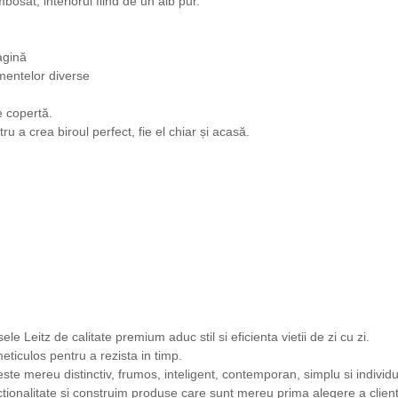
osat, interiorul fiind de un alb pur.
agină
mentelor diverse
pe copertă.
a crea biroul perfect, fie el chiar și acasă.
e Leitz de calitate premium aduc stil si eficienta vietii de zi cu zi.
eticulos pentru a rezista in timp.
te mereu distinctiv, frumos, inteligent, contemporan, simplu si individu
tionalitate si construim produse care sunt mereu prima alegere a clienti