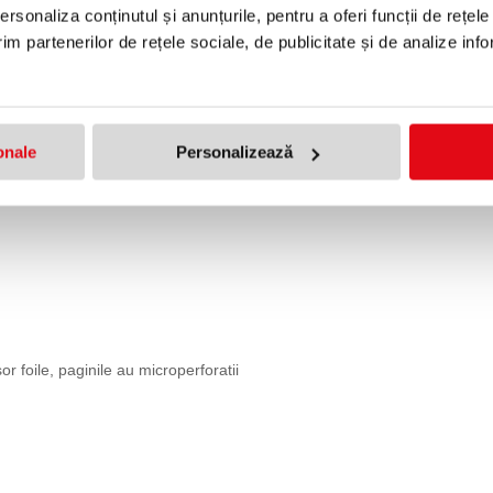
rsonaliza conținutul și anunțurile, pentru a oferi funcții de rețele
im partenerilor de rețele sociale, de publicitate și de analize info
onale
Personalizează
r foile, paginile au microperforatii