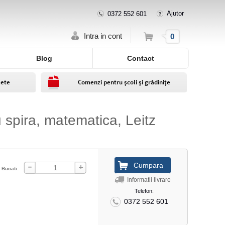
Ajutor
0372 552 601
Cos
Intra in cont
0
Blog
Contact
lete
Comenzi pentru școli și grădinițe
u spira, matematica, Leitz
Bucati:
Informatii livrare
Telefon:
0372 552 601