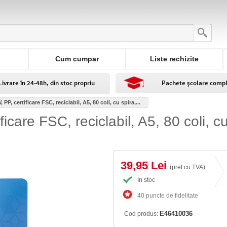
Cum cumpar
Liste rechizite
Livrare în 24-48h, din stoc propriu
Pachete școlare comp
P, certificare FSC, reciclabil, A5, 80 coli, cu spira,...
icare FSC, reciclabil, A5, 80 coli, c
39,95 Lei
(pret cu TVA)
In stoc
40 puncte de fidelitate
E46410036
Cod produs: