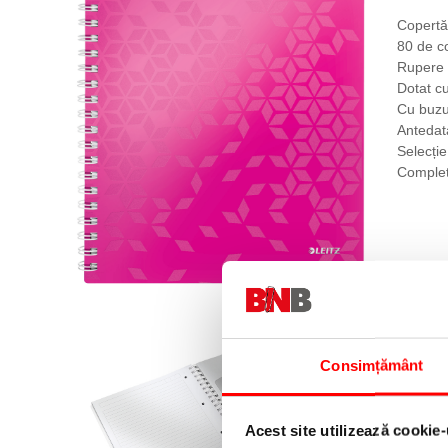
Copertă 
80 de co
Rupere u
Dotat cu
Cu buzu
Antedat
Selecție
Complet
Consimțământ
Pastrea
Acest site utilizează cookie-