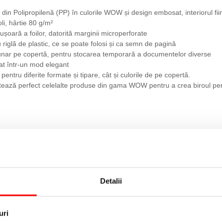
din Polipropilenă (PP) în culorile WOW și design embosat, interiorul fii
li, hârtie 80 g/m²
șoară a foilor, datorită marginii microperforate
 riglă de plastic, ce se poate folosi și ca semn de pagină
nar pe copertă, pentru stocarea temporară a documentelor diverse
at într-un mod elegant
 pentru diferite formate și tipare, cât și culorile de pe copertă.
ează perfect celelalte produse din gama WOW pentru a crea biroul perfec
Detalii
za in siguranta documentele tale, prevazut cu buzunar pe coperta
uri