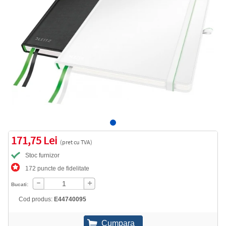
171,75 Lei
(pret cu TVA)
Stoc furnizor
172 puncte de fidelitate
Bucati:
Cod produs:
E44740095