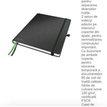
pentru
separarea
diverselor
notițe.
2 seturi de
indecși
adezivi pe
interiorul
copertei din
spate, pentru
semnalizarea
conținutului
important.
Cu buzunare
pe ambele
coperte,
pentru
stocarea
temporară a
documentelor.
80 de coli de
înaltă calitate,
hârtie de
culoare ivorie
100 g/m²,
certificată
FSC®.
Caiet de