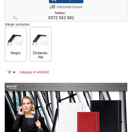
Informatii livrare
Telefon:
0372 552 601
Alege varianta:
Negru
Dictando,
Alb
Adauga in wishlist