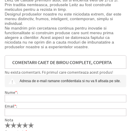
Prin traditia nemteasca, produsele Leitz au fost construite
meticulos pentru a rezista in timp.
Designul produselor noastre nu este niciodata extrem, dar este
mereu distinctiv, frumos, inteligent, contemporan, simplu si
individual.
Ne mandrim prin cercetarea continua pentru inovatie si
functionalitate si construim produse care sunt mereu prima
alegere a clientilor. Acest aspect se datoreaza faptului ca
niciodata nu ne oprim din a cauta moduri de imbunatatire a
produselor noastre si a experientelor voastre.
COMENTARII CAIET DE BIROU COMPLETE, COPERTA
Nu exista comentarii. Fii primul care comenteaza acest produs!
DURA, CERTIFICARE FSC, RECICLABIL, FORMAT IPAD,
Adresa de e-mail ramane confidentiala si nu va fi afisata pe site.
80 COLI, DICTANDO LEITZ
Nume
*
:
Email
*
:
Nota