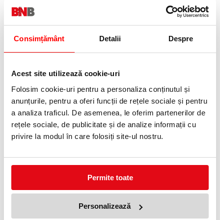
aceeași
dimensiune
cu iPad-ul,
ideal pentru a
fi folosite
Consimțământ
Detalii
Despre
împreună.
Face parte
din gama
Leitz
Acest site utilizează cookie-uri
Complete și
beneficiază
Folosim cookie-uri pentru a personaliza conținutul și
de certificare
FSC®.
anunțurile, pentru a oferi funcții de rețele sociale și pentru
a analiza traficul. De asemenea, le oferim partenerilor de
rețele sociale, de publicitate și de analize informații cu
privire la modul în care folosiți site-ul nostru.
Protejeaza
documentele
Permite toate
tale, are o
banda
elastica
pentru
Personalizează
inchidere