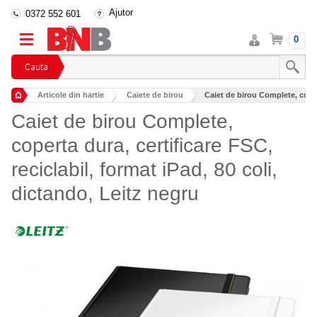
Ajutor
0372 552 601
Intra
Cos
0
in
cont
Cauta
Articole din hartie
Caiete de birou
Caiet de birou Complete, copert
Caiet de birou Complete,
coperta dura, certificare FSC,
reciclabil, format iPad, 80 coli,
dictando, Leitz negru