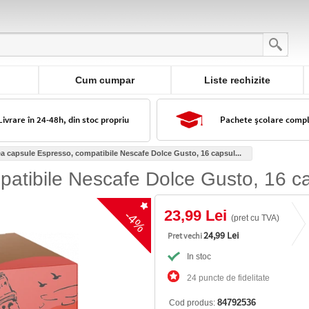
Cum cumpar
Liste rechizite
Livrare în 24-48h, din stoc propriu
Pachete școlare comp
a capsule Espresso, compatibile Nescafe Dolce Gusto, 16 capsul...
atibile Nescafe Dolce Gusto, 16 ca
23,99 Lei
-4%
(pret cu TVA)
24,99 Lei
Pret vechi
In stoc
24 puncte de fidelitate
84792536
Cod produs: