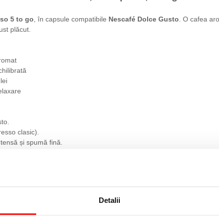
so 5 to go
, în capsule compatibile
Nescafé Dolce Gusto
. O cafea aro
st plăcut.
aromat
hilibrată
lei
elaxare
to.
esso clasic).
tensă și spumă fină.
n pentru un gust echilibrat și rafinat.
Detalii