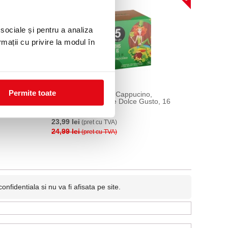
 sociale și pentru a analiza
rmații cu privire la modul în
Permite toate
Cafea capsule Irish Cappucino,
to, 16
compatibile Nescafe Dolce Gusto, 16
capsule, 5 to go
23,99 lei
(pret cu TVA)
24,99 lei
(pret cu TVA)
fidentiala si nu va fi afisata pe site.