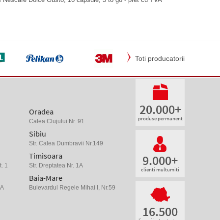
Toti producatorii
20.000+
Oradea
produse permanent
Calea Clujului Nr. 91
Sibiu
Str. Calea Dumbravii Nr.149
Timisoara
9.000+
. 1
Str. Dreptatea Nr. 1A
clienti multumiti
Baia-Mare
 A
Bulevardul Regele Mihai I, Nr.59
16.500