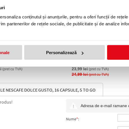
uri
rsonaliza conținutul și anunțurile, pentru a oferi funcții de rețele
im partenerilor de rețele sociale, de publicitate și de analize info
onale
Personalizează
apsule Urban Crema,
Cafea capsule Latte Machiato,
bile Nespresso, 10 capsule, 5
compatibile Nescafe Dolce Gus
capsule, 5 to go
i
23,99 lei
(pret cu TVA)
(pret cu TVA)
24,99 lei
(pret cu TVA)
LE NESCAFE DOLCE GUSTO, 16 CAPSULE, 5 TO GO
produs!
Adresa de e-mail ramane con
Nume
*
: