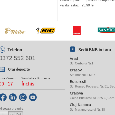
valabil astazi: 23.99 lei
Telefon
Sedii BNB in tara
0372 552 601
Arad
Str. Cerbului Nr.1
Orar depozite
Brasov
Str. Bronzului Nr. 6
Luni - Vineri
Sambata - Duminica
Bucuresti
09 - 17
Închis
Str. Romeo Popescu, Nr. 51, Sect
Craiova
Calea Bucuresti Nr. 325 C, Corp
Cluj-Napoca
Afiseaza preturile:
Str. Maramuresului Nr. 38
cu TVA