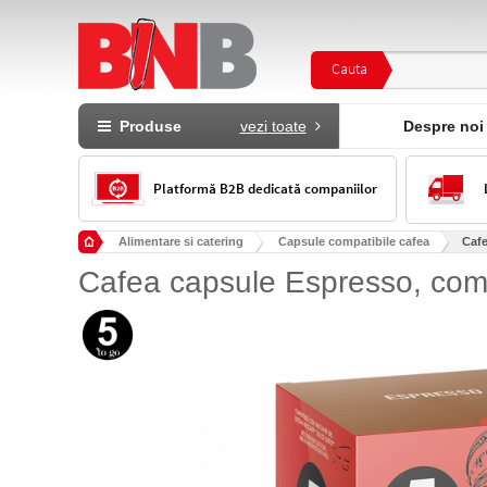
Cauta
Produse
vezi toate
Despre noi
Platformă B2B dedicată companiilor
Alimentare si catering
Capsule compatibile cafea
Cafe
Cafea capsule Espresso, comp