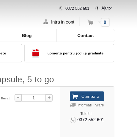
Ajutor
0372 552 601
Cos
Intra in cont
0
Blog
Contact
lete
Comenzi pentru școli și grădinițe
psule, 5 to go
Bucati:
Informatii livrare
Telefon:
0372 552 601