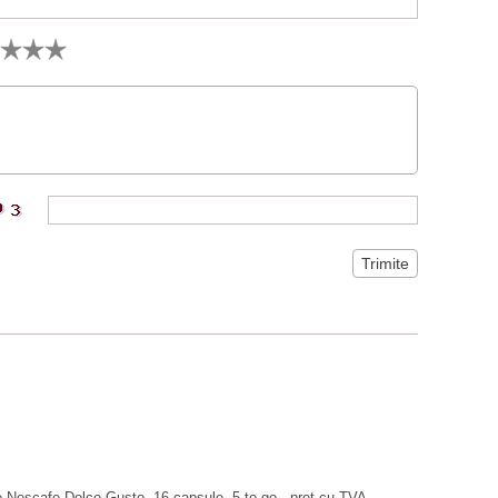
 Nescafe Dolce Gusto, 16 capsule, 5 to go - pret cu TVA