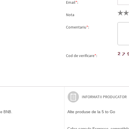
Email
*
:
Nota
Comentariu
*
:
Cod de verificare
*
:
INFORMATII PRODUCATOR
Alte produse de la 5 to Go
ile BNB.
Cafea capsule Espresso, compatibile