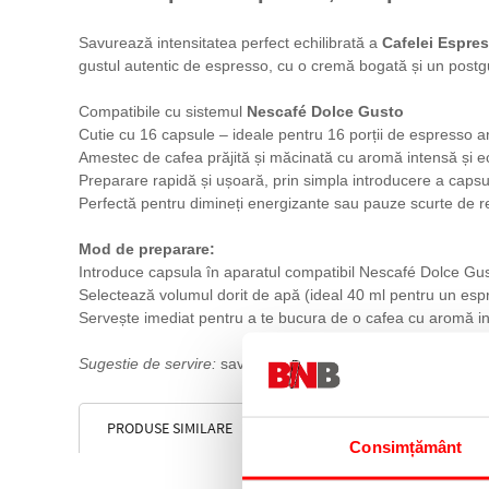
Savurează intensitatea perfect echilibrată a
Cafelei Espres
gustul autentic de espresso, cu o cremă bogată și un postgu
Compatibile cu sistemul
Nescafé Dolce Gusto
Cutie cu 16 capsule – ideale pentru 16 porții de espresso 
Amestec de cafea prăjită și măcinată cu aromă intensă și ec
Preparare rapidă și ușoară, prin simpla introducere a capsu
Perfectă pentru dimineți energizante sau pauze scurte de r
Mod de preparare:
Introduce capsula în aparatul compatibil Nescafé Dolce Gus
Selectează volumul dorit de apă (ideal 40 ml pentru un espr
Servește imediat pentru a te bucura de o cafea cu aromă in
Sugestie de servire:
savurează simplu sau cu puțin zahăr bru
PRODUSE SIMILARE
Consimțământ