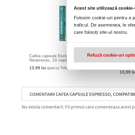
Acest site utilizează cookie-
Folosim cookie-uri pentru a pe
traficul. De asemenea, le ofer
care folosiți site-ul nostru.
Refuză cookie-uri opti
Cafea capsule Esclusivo, compatibile
Cafea c
Nespresso, 10 capsule, 5 to go
compati
to go
13,99 lei
(pret cu TVA)
13,99 le
COMENTARII CAFEA CAPSULE ESPRESSO, COMPATIBI
Nu exista comentarii. Fii primul care comenteaza acest 