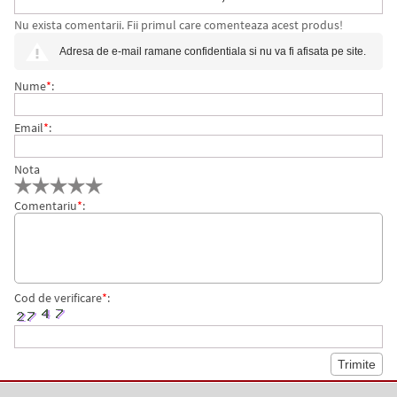
Nu exista comentarii. Fii primul care comenteaza acest produs!
SELECTION, GUATEMALA, 250G
Adresa de e-mail ramane confidentiala si nu va fi afisata pe site.
Nume
*
:
Email
*
:
Nota
Comentariu
*
:
Cod de verificare
*
: