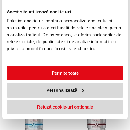
Ambalaj premium pentru prospețime garantată
Cafeaua este ambalată într-o cutie metalică de 250 g, într-o
Acest site utilizează cookie-uri
atmosferă protectoare, asigurând prospețimea și păstrarea
caracteristicilor sale autentice.
Folosim cookie-uri pentru a personaliza conținutul și
Caracteristici
anunțurile, pentru a oferi funcții de rețele sociale și pentru
• Tip cafea: Espresso
a analiza traficul. De asemenea, le oferim partenerilor de
• Formă produs: Boabe
• Conținut cafeină: Max. 1,5%
rețele sociale, de publicitate și de analize informații cu
• Origine: Guatemala
privire la modul în care folosiți site-ul nostru.
• Certificare: Regenerativă – agricultură sustenabilă
• Ambalaj: Cutie metalică 250 g
• Brand: Illy
O cafea de înaltă calitate, cu un gust rafinat, potrivită pentru cei
care apreciază nu doar aroma desăvârșită, ci și impactul pozitiv
asupra mediului.
Permite toate
PRODUSE SIMILARE
Personalizează
4 %
Refuză cookie-uri optionale