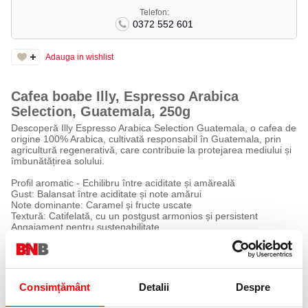
Telefon:
0372 552 601
Adauga in wishlist
Cafea boabe Illy, Espresso Arabica
Selection, Guatemala, 250g
Descoperă Illy Espresso Arabica Selection Guatemala, o cafea de
origine 100% Arabica, cultivată responsabil în Guatemala, prin
agricultură regenerativă, care contribuie la protejarea mediului și
îmbunătățirea solului.
Profil aromatic - Echilibru între aciditate și amăreală
Gust: Balansat între aciditate și note amărui
Note dominante: Caramel și fructe uscate
Textură: Catifelată, cu un postgust armonios și persistent
Angajament pentru sustenabilitate
Acest produs este certificat regenerativ, ceea ce înseamnă că
este obținut printr-o agricultură responsabilă, menită să:
✔ Îmbunătățească sănătatea solului
✔ Reduse emisiile de gaze cu efect de seră
✔ Îmbunătățească calitatea apei
Consimțământ
Detalii
Despre
✔ Contribuie la regenerarea pământului