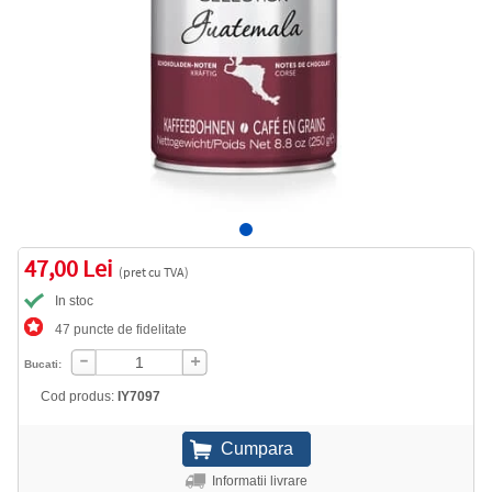
47,00 Lei
(pret cu TVA)
In stoc
47 puncte de fidelitate
Bucati:
Cod produs:
IY7097
Informatii livrare