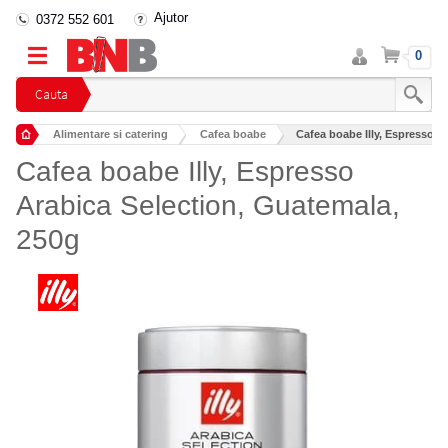
Ajutor
0372 552 601
Intra
Cos
0
in
cont
Cauta
Alimentare si catering
Cafea boabe
Cafea boabe Illy, Espresso A
Cafea boabe Illy, Espresso
Arabica Selection, Guatemala,
250g