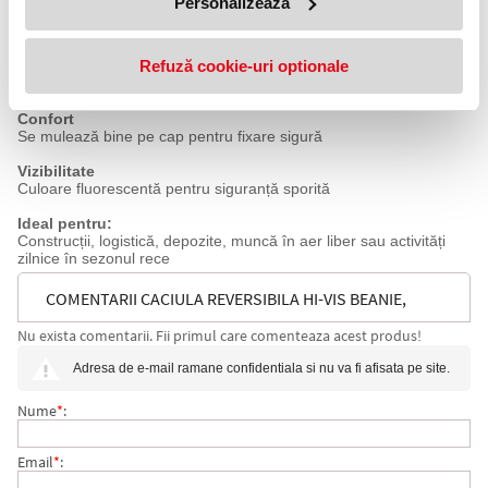
Personalizează
Izolație termică
Căptușeală fleece pentru protecție împotriva frigului
Refuză cookie-uri optionale
Durabilitate
Material anti-scămoșare pentru utilizare îndelungată
Confort
Se mulează bine pe cap pentru fixare sigură
Vizibilitate
Culoare fluorescentă pentru siguranță sporită
Ideal pentru:
Construcții, logistică, depozite, muncă în aer liber sau activități
zilnice în sezonul rece
COMENTARII CACIULA REVERSIBILA HI-VIS BEANIE,
Nu exista comentarii. Fii primul care comenteaza acest produs!
GALBEN/NEGRU, PORTWEST
Adresa de e-mail ramane confidentiala si nu va fi afisata pe site.
Nume
*
:
Email
*
: