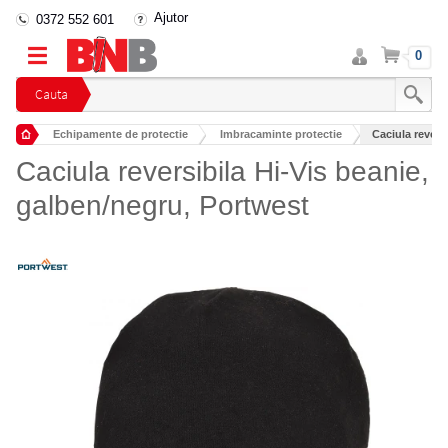
Ajutor
0372 552 601
Intra
Cos
0
in
cont
Cauta
Echipamente de protectie
Imbracaminte protectie
Caciula revers
Imbracaminte protectie minima
Caciula reversibila Hi-Vis beanie,
galben/negru, Portwest