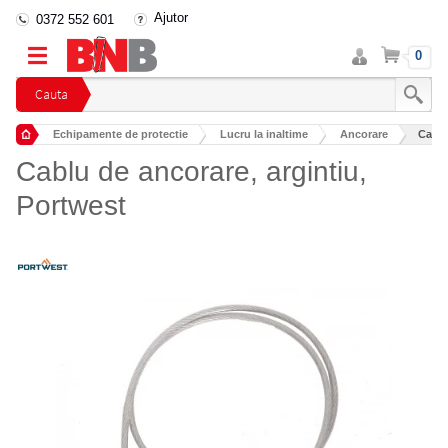
Ajutor
0372 552 601
Intra
Cos
0
in
cont
Cauta
Echipamente de protectie
Lucru la inaltime
Ancorare
Cablu
Cablu de ancorare, argintiu,
Portwest