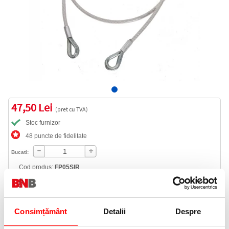
47,50 Lei
(pret cu TVA)
Stoc furnizor
48 puncte de fidelitate
Bucati:
Cod produs:
FP05SIR
Informatii livrare
Consimțământ
Detalii
Despre
Telefon: