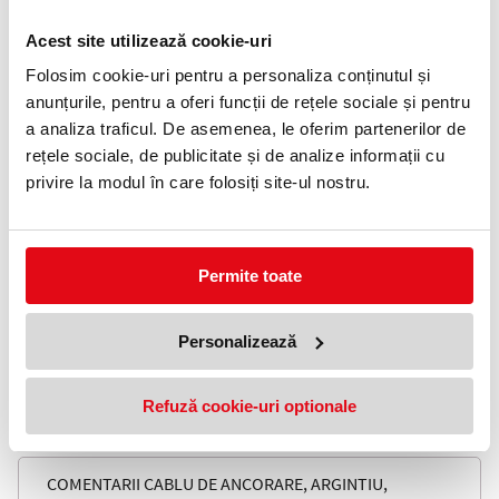
0372 552 601
Acest site utilizează cookie-uri
Adauga in wishlist
Folosim cookie-uri pentru a personaliza conținutul și
anunțurile, pentru a oferi funcții de rețele sociale și pentru
Echipat cu cate o bucla la fiecare capat si teaca de plastic de
protectie in jurul cablului. Franghia de otel de 1m permite
a analiza traficul. De asemenea, le oferim partenerilor de
ancorarea facila de diverse structuri.
rețele sociale, de publicitate și de analize informații cu
Caracteristici
privire la modul în care folosiți site-ul nostru.
Rezistență superioară
Instalare rapida si usoara
Invelitoare de protectie pentru longevitatea produsului
Perfect pentru o gamă largă de industrii.
Permite toate
Sarcină nominală maximă 100kg
Termen de valabilitate de 10 ani de la data de fabricație
menționată pe eticheta produsului
Certificare CE
Personalizează
Materiale
Franghie de otel, PVC
Refuză cookie-uri optionale
Standarde
EN795
COMENTARII CABLU DE ANCORARE, ARGINTIU,