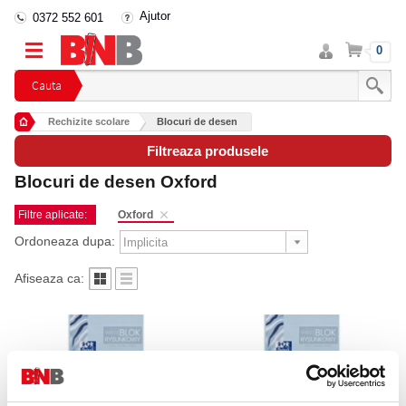
Ajutor
0372 552 601
Intra
Cos
0
in
cont
Cauta
Rechizite scolare
Blocuri de desen
Filtreaza produsele
Blocuri de desen Oxford
Filtre aplicate:
Oxford
Ordoneaza dupa:
Afiseaza ca: