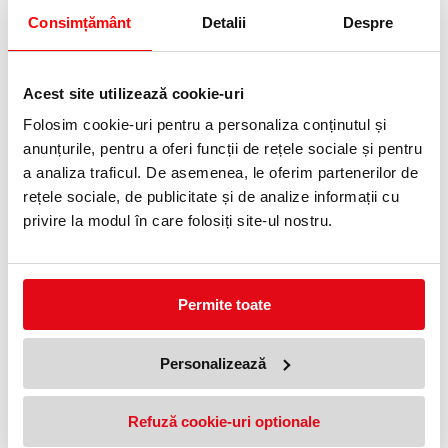
Consimțământ
Detalii
Despre
Bloc desen Oxford Kids, A3 20
Bloc desen Oxford Kids, A4 20
file, hartie 120g/mp, motiv Zebra
file, hartie 120g/mp, motiv
Zebra
12,30 lei
(pret cu TVA)
Acest site utilizează cookie-uri
5,96 lei
(pret cu TVA)
Folosim cookie-uri pentru a personaliza conținutul și
anunțurile, pentru a oferi funcții de rețele sociale și pentru
a analiza traficul. De asemenea, le oferim partenerilor de
NOUTATI
rețele sociale, de publicitate și de analize informații cu
privire la modul în care folosiți site-ul nostru.
OFERTE
Permite toate
Personalizează
Refuză cookie-uri optionale
Bloc desen Oxford Kids, A3 20
Bloc desen Oxford Kids, A4 20
file, hartie 120g/mp, motiv Zebra
file, hartie 120g/mp, motiv