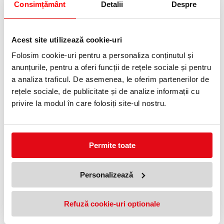
Consimțământ
Detalii
Despre
Bloc desen, A3, 80g, mono,
Arves
Acest site utilizează cookie-uri
5,99 lei
(pret cu TVA)
Folosim cookie-uri pentru a personaliza conținutul și
anunțurile, pentru a oferi funcții de rețele sociale și pentru
a analiza traficul. De asemenea, le oferim partenerilor de
NOUTATI
rețele sociale, de publicitate și de analize informații cu
privire la modul în care folosiți site-ul nostru.
OFERTE
Permite toate
Personalizează
Refuză cookie-uri optionale
Bloc desen, A3, 80g, mono,
Arves