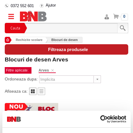
Ajutor
0372 552 601
Intra
Cos
0
in
cont
Cauta
Rechizite scolare
Blocuri de desen
Filtreaza produsele
Blocuri de desen Arves
Filtre aplicate:
Arves
Ordoneaza dupa:
Afiseaza ca: