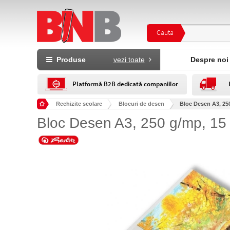
Cauta
Produse
vezi toate
Despre noi
Platformă B2B dedicată companiilor
Rechizite scolare
Blocuri de desen
Bloc Desen A3, 250 
Bloc Desen A3, 250 g/mp, 15 fi