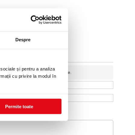
Despre
 sociale și pentru a analiza
fidentiala si nu va fi afisata pe site.
rmații cu privire la modul în
Permite toate