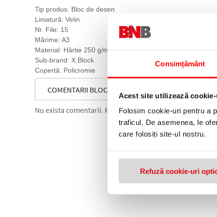
Tip produs: Bloc de desen
Liniatură: Velin
Nr. File: 15
Mărime: A3
Material: Hârtie 250 g/mp
Sub-brand: X.Block
Consimțământ
Copertă: Policromie
COMENTARII BLOC DESEN A3, 250 G/MP, 15 FILE, X.B
Acest site utilizează cookie-
Nu exista comentarii. Fii primul care comenteaza acest 
Folosim cookie-uri pentru a pe
traficul. De asemenea, le ofer
care folosiți site-ul nostru.
Refuză cookie-uri opti