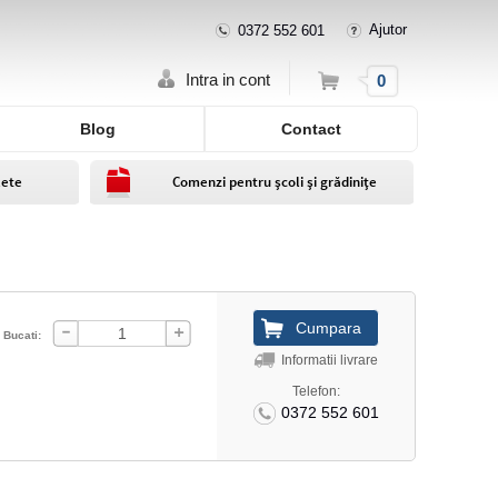
Ajutor
0372 552 601
Cos
Intra in cont
0
Blog
Contact
lete
Comenzi pentru școli și grădinițe
Bucati:
Informatii livrare
Telefon:
0372 552 601