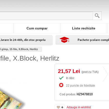
Cum cumpar
Liste rechizite
Livrare în 24-48h, din stoc propriu
Pachete școlare comp
g/mp, 15 file, X.Block, Herlitz
le, X.Block, Herlitz
21,57 Lei
(pret cu TVA)
In stoc
22 puncte de fidelitate
HZ9478810
Cod produs:
Adauga in wishlist