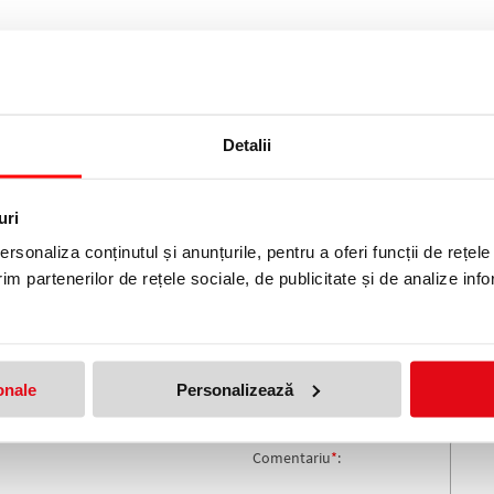
Detalii
LOCK, HERLITZ
uri
produs!
rsonaliza conținutul și anunțurile, pentru a oferi funcții de rețele
Adresa de e-mail ramane con
im partenerilor de rețele sociale, de publicitate și de analize info
Nume
*
:
Email
*
:
onale
Personalizează
Nota
Comentariu
*
: