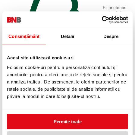
Fii prietenos
cu mediul
inconjurator,
biblioraft cu
certificat
FSC
Consimțământ
Detalii
Despre
Acest site utilizează cookie-uri
Folosim cookie-uri pentru a personaliza conținutul și
anunțurile, pentru a oferi funcții de rețele sociale și pentru
a analiza traficul. De asemenea, le oferim partenerilor de
rețele sociale, de publicitate și de analize informații cu
privire la modul în care folosiți site-ul nostru.
POTI SA IL
PERSONALIZEZ
Biblioraftul are
eticheta adeziva
pentru
Permite toate
personalizare si
capacitate pana
la 600 coli.