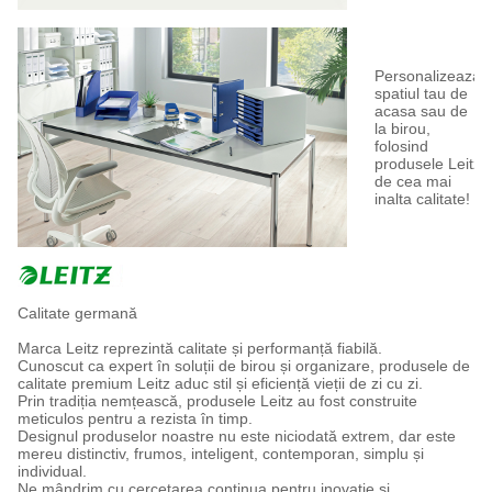
Personalizeaza
spatiul tau de
acasa sau de
la birou,
folosind
produsele Leitz
de cea mai
inalta calitate!
Calitate germană
Marca Leitz reprezintă calitate și performanță fiabilă.
Cunoscut ca expert în soluții de birou și organizare, produsele de
calitate premium Leitz aduc stil și eficiență vieții de zi cu zi.
Prin tradiția nemțească, produsele Leitz au fost construite
meticulos pentru a rezista în timp.
Designul produselor noastre nu este niciodată extrem, dar este
mereu distinctiv, frumos, inteligent, contemporan, simplu și
individual.
Ne mândrim cu cercetarea continua pentru inovație și