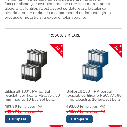
funcționalitate și construim produse care sunt mereu prima
alegere a clienților. Acest aspect se datorează faptului că
niciodată nu ne oprim din a căuta moduri de îmbunatățire a
produselor noastre și a experiențelor voastre.
PRODUSE SIMILARE
10 %
10 %
Biblioraft 180°, PP, partial
Biblioraft 180°, PP, partial
reciclat, certificare FSC, A4, 80
reciclat, certificare FSC, A4, 80
mm, negru, 10 buc/set Leitz
mm, albastru, 10 buc/set Leitz
493,80 lei
493,00 lei
(pret cu TVA)
(pret cu TVA)
548,90 lei
548,90 lei
(pret cu TVA)
(pret cu TVA)