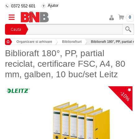
Ajutor
0372 552 601
Intra
Cos
0
in
cont
Cauta
Organizare si arhivare
Bibliorafturi
Biblioraft 180°, PP, partial rec
Biblioraft 180°, PP, partial
reciclat, certificare FSC, A4, 80
mm, galben, 10 buc/set Leitz
-10%