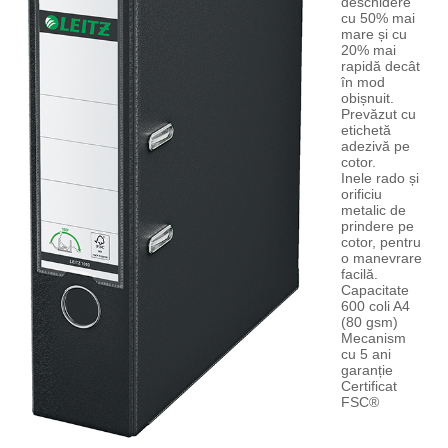
deschidere
cu 50% mai
mare și cu
20% mai
rapidă decât
în mod
obișnuit.
Prevăzut cu
etichetă
adezivă pe
cotor.
Inele rado și
orificiu
metalic de
prindere pe
cotor, pentru
o manevrare
facilă.
Capacitate
600 coli A4
(80 gsm)
Mecanism
cu 5 ani
garanție
Certificat
FSC®