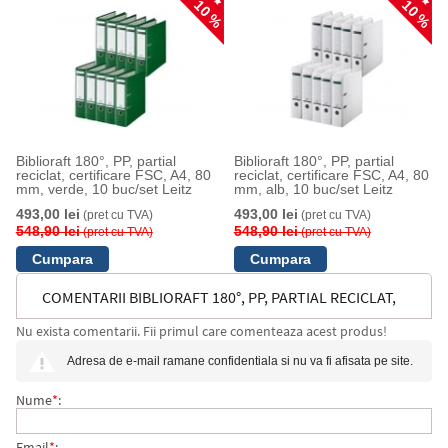
10 %
10 %
Biblioraft 180°, PP, partial
Biblioraft 180°, PP, partial
reciclat, certificare FSC, A4, 80
reciclat, certificare FSC, A4, 80
mm, verde, 10 buc/set Leitz
mm, alb, 10 buc/set Leitz
493,00 lei
493,00 lei
(pret cu TVA)
(pret cu TVA)
548,90 lei
548,90 lei
(pret cu TVA)
(pret cu TVA)
COMENTARII BIBLIORAFT 180°, PP, PARTIAL RECICLAT,
Nu exista comentarii. Fii primul care comenteaza acest produs!
CERTIFICARE FSC, A4, 80 MM, GALBEN, 10 BUC/SET
Adresa de e-mail ramane confidentiala si nu va fi afisata pe site.
LEITZ
Nume
*
:
Email
*
: