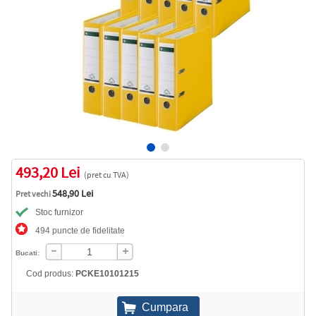
493,20 Lei
(pret cu TVA)
548,90 Lei
Pret vechi
Stoc furnizor
494 puncte de fidelitate
Bucati:
Cod produs:
PCKE10101215