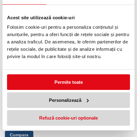
Baterie externa, 1500mAh, Trust
Acest site utilizează cookie-uri
Primo Compact Eco, negru
Folosim cookie-uri pentru a personaliza conținutul și
114,65 lei
(pret cu TVA)
anunțurile, pentru a oferi funcții de rețele sociale și pentru
a analiza traficul. De asemenea, le oferim partenerilor de
rețele sociale, de publicitate și de analize informații cu
NOUTATI
privire la modul în care folosiți site-ul nostru.
Permite toate
Personalizează
Baterie externa, 1500mAh, Trust
Refuză cookie-uri optionale
Primo Compact Eco, negru
114,65 lei
(pret cu TVA)