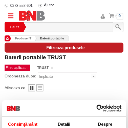
Ajutor
0372 552 601
Intra
Cos
0
in
cont
Cauta
Produse IT
Baterii portabile
Filtreaza produsele
Baterii portabile TRUST
Filtre aplicate:
TRUST
Ordoneaza dupa:
Afiseaza ca:
Consimțământ
Detalii
Despre