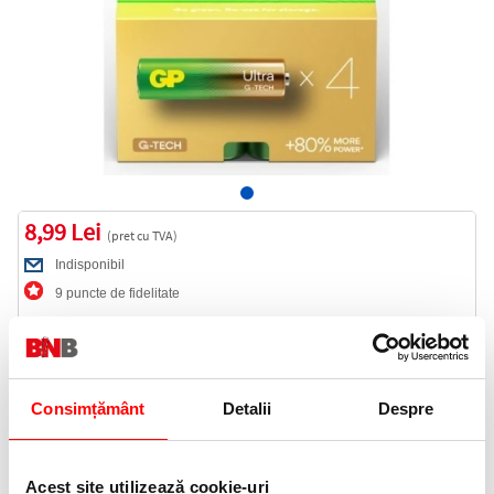
8,99 Lei
(pret cu TVA)
Indisponibil
9 puncte de fidelitate
Cod produs:
GP15AU-PGB4
Consimțământ
Detalii
Despre
Anunta-ma cand revine in stoc
Acest site utilizează cookie-uri
Informatii livrare