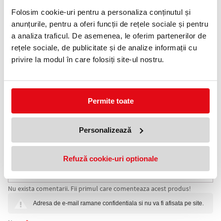
Folosim cookie-uri pentru a personaliza conținutul și
Telefon:
0372 552 601
anunțurile, pentru a oferi funcții de rețele sociale și pentru
a analiza traficul. De asemenea, le oferim partenerilor de
Adauga in wishlist
rețele sociale, de publicitate și de analize informații cu
privire la modul în care folosiți site-ul nostru.
Baterie alcalină R6 (AA) fără conținut de cadmiu și mercur.
Asigură sursă de energie pentru dispozitive electronice care nu
se conectează la rețea.
Aplicație: pentru dispozitive electronice, radio cu tranzistori,
jucării, ceasuri cu alarmă, ventilatoare portabile, lanterne etc.
Permite toate
Specificații:
Tip: Baterie
Personalizează
Tip baterie: Alcalină
Format: R6 AA
Tensiune nominală: 1.5 V
Rezistență de descărcare : 10 Ohm
Refuză cookie-uri optionale
COMENTARII BATERIE ALCALINA R6 (AA) 4
Nu exista comentarii. Fii primul care comenteaza acest produs!
BUC/BLISTER ULTRA GP
Adresa de e-mail ramane confidentiala si nu va fi afisata pe site.