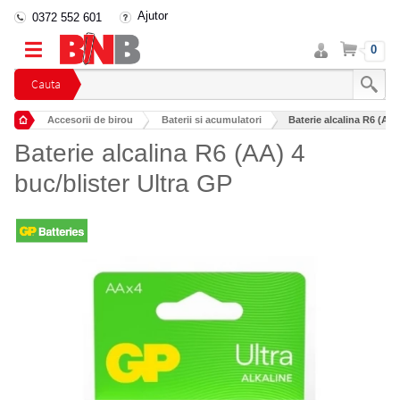
Ajutor
0372 552 601
Intra
Cos
0
in
cont
Cauta
Accesorii de birou
Baterii si acumulatori
Baterie alcalina R6 (AA)
Baterie alcalina R6 (AA) 4
buc/blister Ultra GP