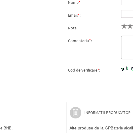
Nume
*
:
Email
*
:
Nota
Comentariu
*
:
Cod de verificare
*
:
INFORMATII PRODUCATOR
Alte produse de la GP
ile BNB.
Baterie alcal