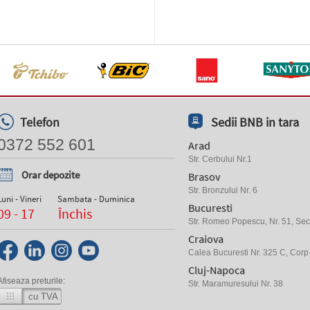
Telefon
Sedii BNB in tara
0372 552 601
Arad
Str. Cerbului Nr.1
Orar depozite
Brasov
Str. Bronzului Nr. 6
Luni - Vineri
Sambata - Duminica
Bucuresti
09 - 17
Închis
Str. Romeo Popescu, Nr. 51, Sect
Craiova
Calea Bucuresti Nr. 325 C, Corp
Cluj-Napoca
Afiseaza preturile:
Str. Maramuresului Nr. 38
cu TVA