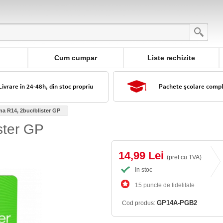
Cum cumpar
Liste rechizite
Livrare în 24-48h, din stoc propriu
Pachete școlare comp
ina R14, 2buc/blister GP
ister GP
14,99 Lei
(pret cu TVA)
In stoc
15 puncte de fidelitate
GP14A-PGB2
Cod produs: