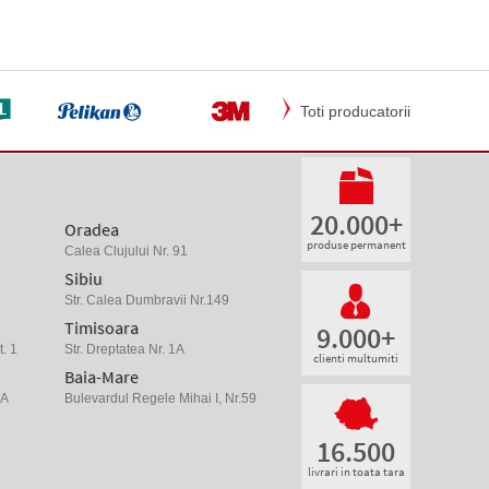
Toti producatorii
20.000+
Oradea
produse permanent
Calea Clujului Nr. 91
Sibiu
Str. Calea Dumbravii Nr.149
Timisoara
9.000+
. 1
Str. Dreptatea Nr. 1A
clienti multumiti
Baia-Mare
 A
Bulevardul Regele Mihai I, Nr.59
16.500
livrari in toata tara