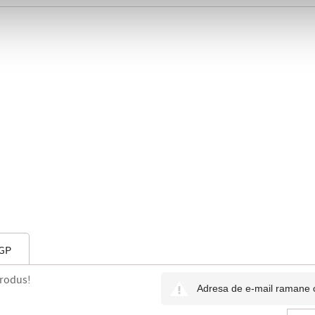
 GP
produs!
Adresa de e-mail ramane con