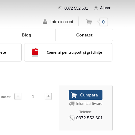
Ajutor
0372 552 601
Cos
Intra in cont
0
Blog
Contact
lete
Comenzi pentru școli și grădinițe
Bucati:
Informatii livrare
Telefon:
0372 552 601