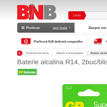
Cauta
Produse
vezi toate
Despre noi
Platformă B2B dedicată companiilor
Accesorii de birou
Baterii si acumulatori
Baterie alcal
Baterie alcalina R14, 2buc/bl