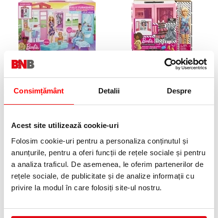
Papusa cu casa si accesorii
Papusa cu dulap si accesorii
Barbie
Barbie
Consimțământ
Detalii
Despre
249,99 lei
209,99 lei
(pret cu TVA)
(pret cu TVA)
Anunta-ma cand revine in stoc
Anunta-ma cand revine in stoc
Acest site utilizează cookie-uri
Folosim cookie-uri pentru a personaliza conținutul și
anunțurile, pentru a oferi funcții de rețele sociale și pentru
a analiza traficul. De asemenea, le oferim partenerilor de
rețele sociale, de publicitate și de analize informații cu
privire la modul în care folosiți site-ul nostru.
Papusa cu piscina Barbie
Papusa Descopera culoarea -
Chelsea cu sclipici Barbie
119,99 lei
(pret cu TVA)
89,99 lei
(pret cu TVA)
Anunta-ma cand revine in stoc
Anunta-ma cand revine in stoc