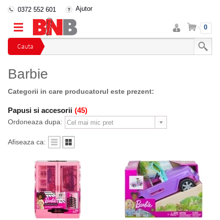
Ajutor
0372 552 601
Intra
Cos
0
in
cont
Cauta
Barbie
Categorii in care producatorul este prezent:
Papusi si accesorii
(45)
Ordoneaza dupa:
Afiseaza ca: