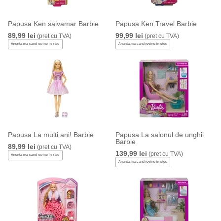
Papusa Ken salvamar Barbie
Papusa Ken Travel Barbie
89,99 lei
99,99 lei
(pret cu TVA)
(pret cu TVA)
Anunta-ma cand revine in stoc
Anunta-ma cand revine in stoc
Papusa La multi ani! Barbie
Papusa La salonul de unghii
Barbie
89,99 lei
(pret cu TVA)
139,99 lei
(pret cu TVA)
Anunta-ma cand revine in stoc
Anunta-ma cand revine in stoc