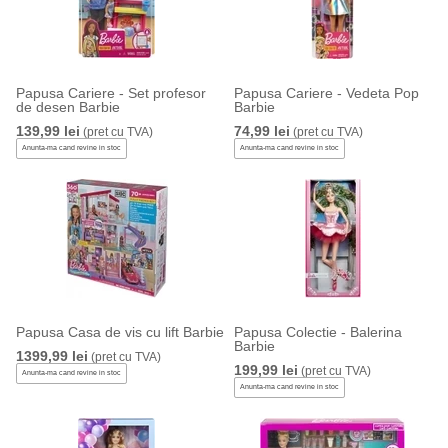
Papusa Cariere - Set profesor
Papusa Cariere - Vedeta Pop
de desen Barbie
Barbie
139,99 lei
74,99 lei
(pret cu TVA)
(pret cu TVA)
Anunta-ma cand revine in stoc
Anunta-ma cand revine in stoc
Papusa Casa de vis cu lift Barbie
Papusa Colectie - Balerina
Barbie
1399,99 lei
(pret cu TVA)
199,99 lei
(pret cu TVA)
Anunta-ma cand revine in stoc
Anunta-ma cand revine in stoc