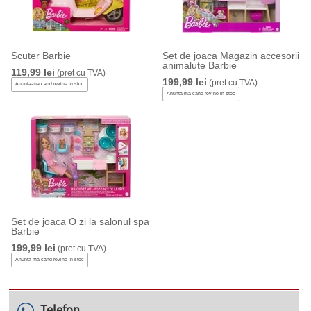
Scuter Barbie
Set de joaca Magazin accesorii
animalute Barbie
119,99 lei
(pret cu TVA)
199,99 lei
(pret cu TVA)
Anunta-ma cand revine in stoc
Anunta-ma cand revine in stoc
Set de joaca O zi la salonul spa
Barbie
199,99 lei
(pret cu TVA)
Anunta-ma cand revine in stoc
Telefon