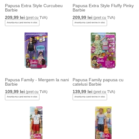
Papusa Extra Style Curcubeu
Papusa Extra Style Fluffy Pinky
Barbie
Barbie
209,99 lei
209,99 lei
(pret cu TVA)
(pret cu TVA)
Anunta-ma cand revine in stoc
Anunta-ma cand revine in stoc
Papusa Family - Mergem la nani
Papusa Family papusa cu
Barbie
catelusi Barbie
109,99 lei
139,99 lei
(pret cu TVA)
(pret cu TVA)
Anunta-ma cand revine in stoc
Anunta-ma cand revine in stoc