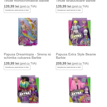
Tinute monocromaticei Barbie
Tinute stralucitoare Barbie
139,99 lei
139,99 lei
(pret cu TVA)
(pret cu TVA)
Anunta-ma cand revine in stoc
Anunta-ma cand revine in stoc
Papusa Dreamtopia - Sirena isi
Papusa Extra Style Beanie
schimba culoarea Barbie
Barbie
139,99 lei
209,99 lei
(pret cu TVA)
(pret cu TVA)
Anunta-ma cand revine in stoc
Anunta-ma cand revine in stoc