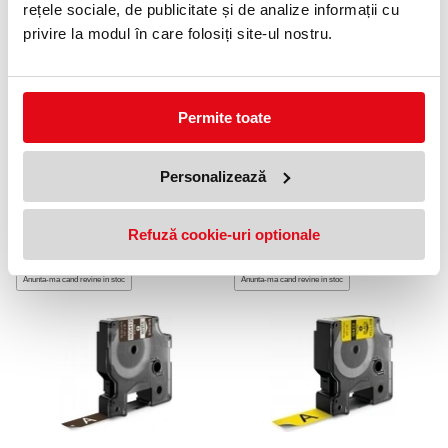
rețele sociale, de publicitate și de analize informații cu
PRODUSE SIMILARE
privire la modul în care folosiți site-ul nostru.
Permite toate
Personalizează
Banda ID1 Vinyl 9 mm x 5.5 m
Banda ID1 Vinyl 12 mm x 5.5
Refuză cookie-uri optionale
negru-alb Dymo
m Dymo negru-galben
134,07 lei
100,54 lei
(pret cu TVA)
(pret cu TVA)
Anunta-ma cand revine in stoc
Anunta-ma cand revine in stoc