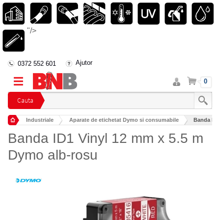
"/>
Ajutor
0372 552 601
Intra
Cos
0
in
cont
Cauta
Industriale
Aparate de etichetat Dymo si consumabile
Banda ID1
Banda ID1 Vinyl 12 mm x 5.5 m
Dymo alb-rosu