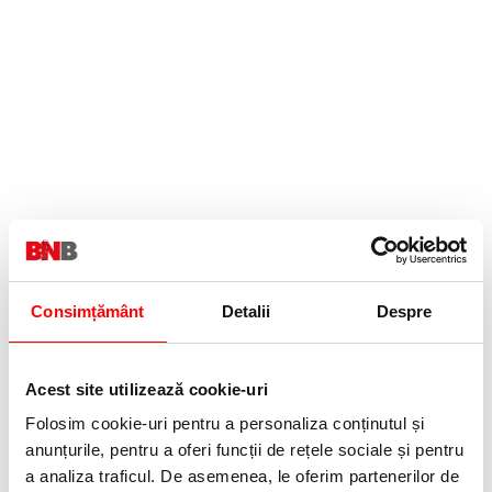
Consimțământ
Detalii
Despre
Specificatii
Acest site utilizează cookie-uri
Tip
Banda ID1 Vinyl
Folosim cookie-uri pentru a personaliza conținutul și
Dimensiune banda
12 mm x 5.5 m
anunțurile, pentru a oferi funcții de rețele sociale și pentru
Culoare
alb-rosu
a analiza traficul. De asemenea, le oferim partenerilor de