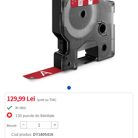
129,99 Lei
(pret cu TVA)
In stoc
130 puncte de fidelitate
Bucati:
Cod produs:
DY1805416