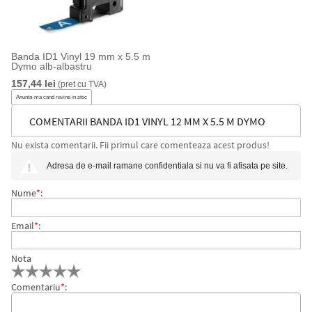
Banda ID1 Vinyl 19 mm x 5.5 m
Dymo alb-albastru
157,44 lei
(pret cu TVA)
Anunta-ma cand revine in stoc
COMENTARII BANDA ID1 VINYL 12 MM X 5.5 M DYMO
Nu exista comentarii. Fii primul care comenteaza acest produs!
ALB-ROSU
Adresa de e-mail ramane confidentiala si nu va fi afisata pe site.
Nume
*
:
Email
*
:
Nota
Comentariu
*
: