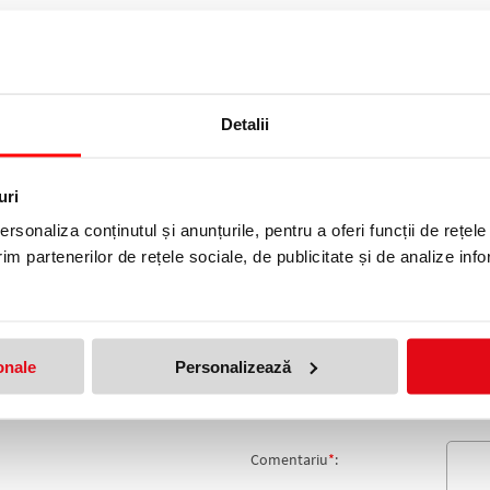
ecum marcarea cailor de circulatie in depozite si hale de productie, semn
te prevenirii si stingerii incendiilor etc
Detalii
rteaza usor, isi mentine culoarea, cu durata mare de viata; este usor de
uri
3 M GALBEN/NEGRU 3M
rsonaliza conținutul și anunțurile, pentru a oferi funcții de rețele
produs!
im partenerilor de rețele sociale, de publicitate și de analize info
Adresa de e-mail ramane con
Nume
*
:
Email
*
:
onale
Personalizează
Nota
Comentariu
*
: