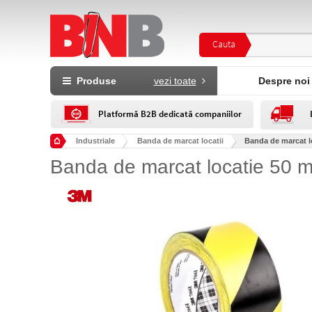
Cauta
Produse
vezi toate
Despre noi
Platformă B2B dedicată companiilor
Industriale
Banda de marcat locatii
Banda de marcat l
Banda de marcat locatie 50 