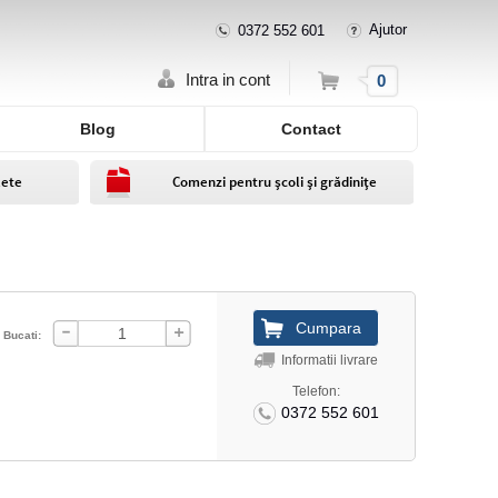
Ajutor
0372 552 601
Cos
Intra in cont
0
Blog
Contact
lete
Comenzi pentru școli și grădinițe
Bucati:
Informatii livrare
Telefon:
0372 552 601