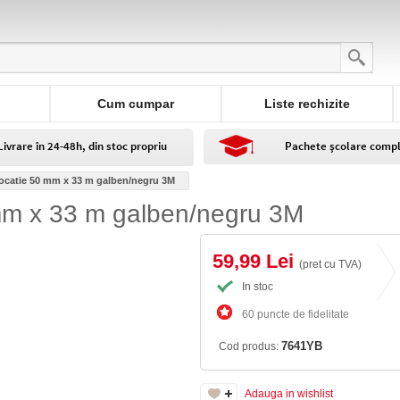
Cum cumpar
Liste rechizite
Livrare în 24-48h, din stoc propriu
Pachete școlare comp
ocatie 50 mm x 33 m galben/negru 3M
mm x 33 m galben/negru 3M
59,99 Lei
(pret cu TVA)
In stoc
60 puncte de fidelitate
7641YB
Cod produs:
Adauga in wishlist