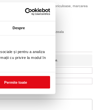
alizarea obstacolelor si a locurilor periculoase, marcarea
Despre
 aplicat, versatila, rezistenta la umezeala
 sociale și pentru a analiza
rmații cu privire la modul în
fidentiala si nu va fi afisata pe site.
Permite toate