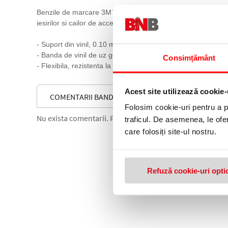
Benzile de marcare 3M™ 766i pot fi utilizate in aplicatii pr
iesirilor si cailor de acces, localizarea echipamentelor destina
- Suport din vinil, 0.10 mm , 29˚C
- Banda de vinil de uz general, gama larga de culori
Consimțământ
- Flexibila, rezistenta la abraziune, conformabila. Se indepa
Acest site utilizează cookie-
COMENTARII BANDA DE MARCAT LOCATIE 50 MM X 3
Folosim cookie-uri pentru a pe
Nu exista comentarii. Fii primul care comenteaza acest 
traficul. De asemenea, le ofer
care folosiți site-ul nostru.
Refuză cookie-uri opti