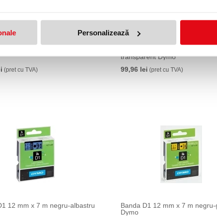
onale
Personalizează
1 9 mm x 7 m negru-albastru
Banda D1 12 mm x 7 m negru-
transparent Dymo
i
99,96 lei
(pret cu TVA)
(pret cu TVA)
1 12 mm x 7 m negru-albastru
Banda D1 12 mm x 7 m negru-
Dymo