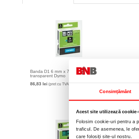
Banda D1 6 mm x 7 m negru-
Banda 
transparent Dymo
86,83 le
86,83 lei
(pret cu TVA)
Consimțământ
Acest site utilizează cookie-
Folosim cookie-uri pentru a pe
traficul. De asemenea, le ofer
care folosiți site-ul nostru.