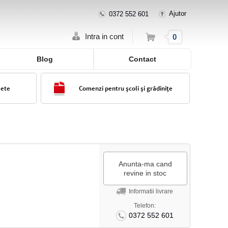
Ajutor
0372 552 601
Cos
Intra in cont
0
Blog
Contact
lete
Comenzi pentru școli și grădinițe
Anunta-ma cand
revine in stoc
Informatii livrare
Telefon:
0372 552 601