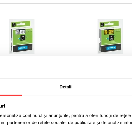
D1 6 mm x 7 m negru-alb Dymo
Banda D1 6 mm x 7 m negru-g
Dymo
i
(pret cu TVA)
86,83 lei
(pret cu TVA)
Detalii
uri
rsonaliza conținutul și anunțurile, pentru a oferi funcții de rețele
im partenerilor de rețele sociale, de publicitate și de analize info