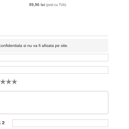
99,96 lei
(pret cu TVA)
fidentiala si nu va fi afisata pe site.