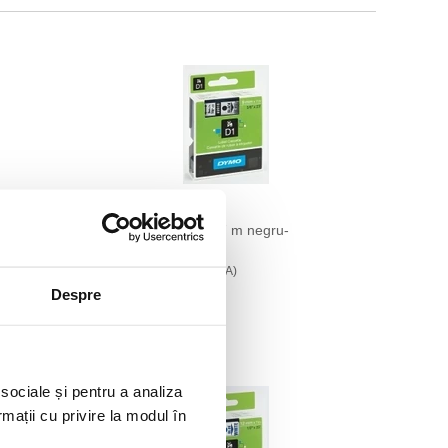
alben
Banda D1 9 mm x 7 m negru-
transparent Dymo
119,00 lei
(pret cu TVA)
Despre
 sociale și pentru a analiza
rmații cu privire la modul în