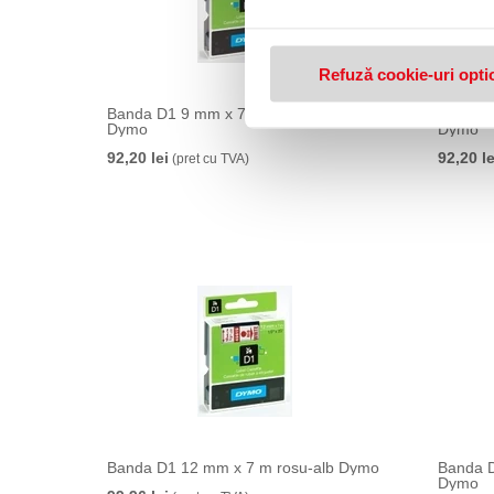
Refuză cookie-uri opti
Banda D1 9 mm x 7 m negru-verde
Banda D
Dymo
Dymo
92,20 lei
92,20 le
(pret cu TVA)
Banda D1 12 mm x 7 m rosu-alb Dymo
Banda D
Dymo