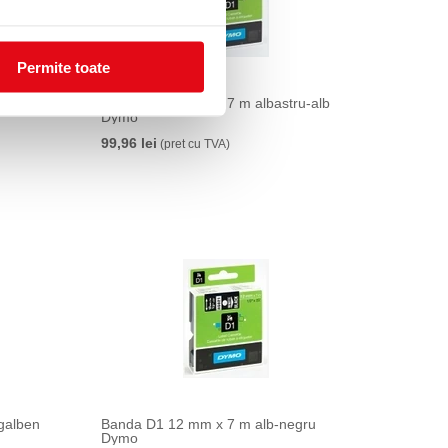
Permite toate
Banda D1 12 mm x 7 m albastru-alb
Dymo
99,96 lei
(pret cu TVA)
galben
Banda D1 12 mm x 7 m alb-negru
Dymo