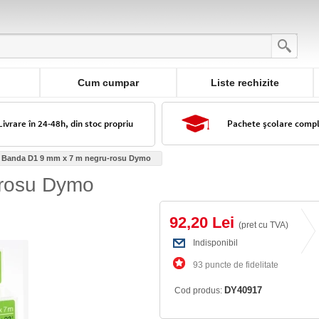
Cum cumpar
Liste rechizite
Livrare în 24-48h, din stoc propriu
Pachete școlare comp
Banda D1 9 mm x 7 m negru-rosu Dymo
-rosu Dymo
92,20 Lei
(pret cu TVA)
Indisponibil
93 puncte de fidelitate
DY40917
Cod produs: