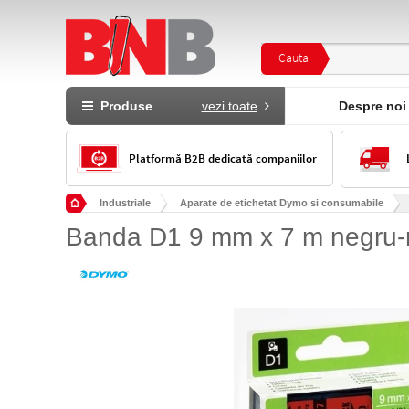
Cauta
Produse
vezi toate
Despre noi
Platformă B2B dedicată companiilor
Industriale
Aparate de etichetat Dymo si consumabile
Banda D1 9 mm x 7 m negru