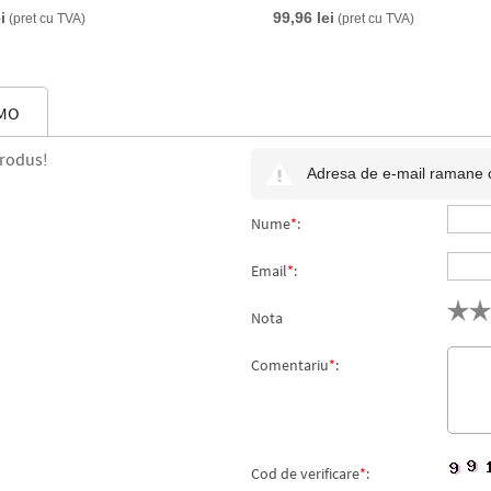
i
99,96 lei
(pret cu TVA)
(pret cu TVA)
YMO
produs!
Adresa de e-mail ramane con
Nume
*
:
Email
*
:
Nota
Comentariu
*
:
Cod de verificare
*
: