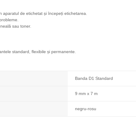
n aparatul de etichetat și începeți etichetarea.
 probleme.
rneală sau toner.
antele standard, flexibile și permanente.
Banda D1 Standard
9 mm x 7 m
negru-rosu