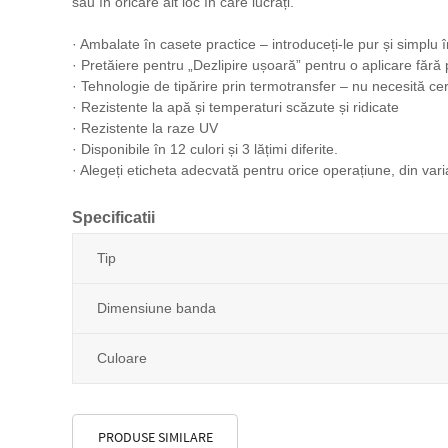
sau în oricare alt loc în care lucrați.
· Ambalate în casete practice – introduceți-le pur și simplu î
· Pretăiere pentru „Dezlipire ușoară” pentru o aplicare fără
· Tehnologie de tipărire prin termotransfer – nu necesită ce
· Rezistente la apă și temperaturi scăzute și ridicate
· Rezistente la raze UV
· Disponibile în 12 culori și 3 lățimi diferite.
· Alegeți eticheta adecvată pentru orice operațiune, din vari
Specificatii
Tip
Dimensiune banda
Culoare
PRODUSE SIMILARE