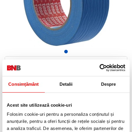
32,30 Lei
(pret cu TVA)
In stoc
33 puncte de fidelitate
Consimțământ
Detalii
Despre
Bucati:
Cod produs:
TS4308
Acest site utilizează cookie-uri
Folosim cookie-uri pentru a personaliza conținutul și
Informatii livrare
anunțurile, pentru a oferi funcții de rețele sociale și pentru
Telefon:
a analiza traficul. De asemenea, le oferim partenerilor de