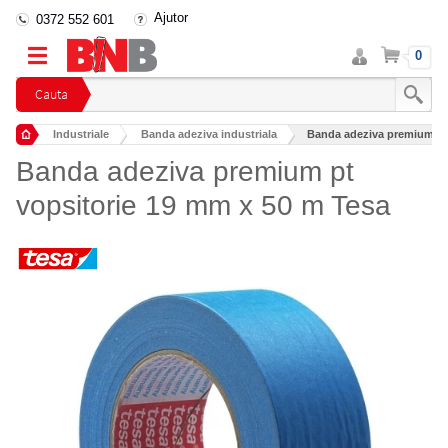
Ajutor
0372 552 601
Intra
Cos
0
in
cont
Cauta
Industriale
Banda adeziva industriala
Banda adeziva premium pt 
Banda adeziva premium pt
vopsitorie 19 mm x 50 m Tesa