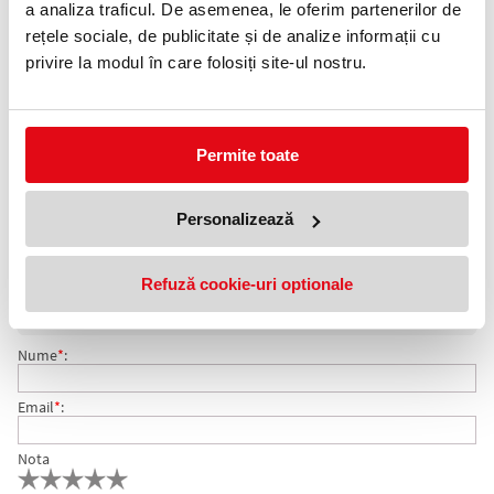
a analiza traficul. De asemenea, le oferim partenerilor de
rețele sociale, de publicitate și de analize informații cu
Adauga in wishlist
privire la modul în care folosiți site-ul nostru.
Atlas Herlitz geografic pentru uz scolar. Atlasul este realizat din
material de calitate rezistent, coperti din carton lucios, tare. Este
util pentru uz scolar cat si pentru cultura generala.
Permite toate
Nr. file: 56 file
Dimensiune 200 x 280 mm
Personalizează
COMENTARII ATLAS GEOGRAFIC SCOLAR
Nu exista comentarii. Fii primul care comenteaza acest produs!
Refuză cookie-uri optionale
Adresa de e-mail ramane confidentiala si nu va fi afisata pe site.
Nume
*
:
Email
*
:
Nota