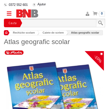
Ajutor
0372 552 601
Intra
Cos
0
in
cont
Cauta
Rechizite scolare
Caiete de scriere
Atlas geografic scolar
Atlas geografic scolar
-10%