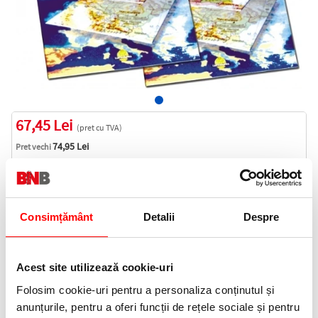
67,45 Lei
(pret cu TVA)
74,95 Lei
Pret vechi
In stoc
68 puncte de fidelitate
Bucati:
Consimțământ
Detalii
Despre
Cod produs:
HZ9440170
Acest site utilizează cookie-uri
Informatii livrare
Folosim cookie-uri pentru a personaliza conținutul și
Telefon:
anunțurile, pentru a oferi funcții de rețele sociale și pentru
0372 552 601