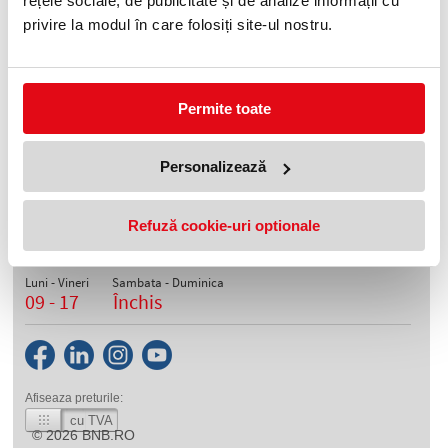
rețele sociale, de publicitate și de analize informații cu
privire la modul în care folosiți site-ul nostru.
Folie aluminiu pentru protectie
grill 10m 45cm latime Alufix
19,99 lei
(pret cu TVA)
Permite toate
Personalizează
Telefon
0372 552 601
Refuză cookie-uri optionale
Orar depozite
Luni - Vineri
Sambata - Duminica
09 - 17
Închis
Afiseaza preturile:
cu TVA
© 2026
BNB.RO