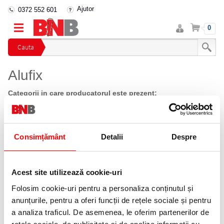
Ajutor
0372 552 601
Intra
Cos
0
in
cont
Cauta
Alufix
Categorii in care producatorul este prezent:
Folii alimentare
(1)
Ordoneaza dupa:
Consimțământ
Detalii
Despre
Afiseaza ca:
Acest site utilizează cookie-uri
Folosim cookie-uri pentru a personaliza conținutul și
anunțurile, pentru a oferi funcții de rețele sociale și pentru
a analiza traficul. De asemenea, le oferim partenerilor de