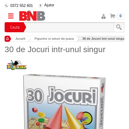
Ajutor
0372 552 601
Intra
Cos
0
in
cont
Cauta
Jucarii
Figurine si seturi de joaca
30 de Jocuri intr-unul singur
30 de Jocuri intr-unul singur