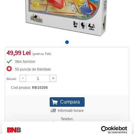
49,99 Lei
(pret cu TVA)
Stoc furnizor
50 puncte de fidelitate
Bucati:
Cod produs:
RB10206
Informatii livrare
Telefon:
0372 552 601