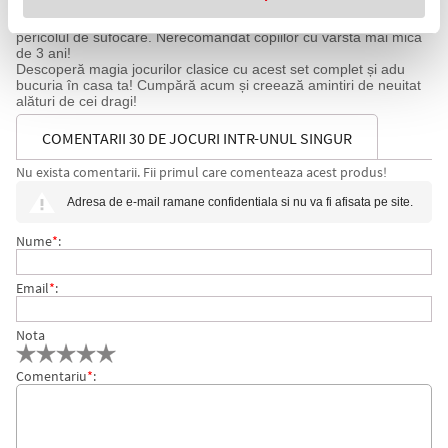
ambalajele produselor la îndemâna copiilor. Produsul poate
conține piese mici care se pot înghiți sau inhala, existând
pericolul de sufocare. Nerecomandat copiilor cu vârsta mai mică
de 3 ani!
Descoperă magia jocurilor clasice cu acest set complet și adu
bucuria în casa ta! Cumpără acum și creează amintiri de neuitat
alături de cei dragi!
COMENTARII 30 DE JOCURI INTR-UNUL SINGUR
Nu exista comentarii. Fii primul care comenteaza acest produs!
Adresa de e-mail ramane confidentiala si nu va fi afisata pe site.
Nume
*
:
Email
*
:
Nota
Comentariu
*
: