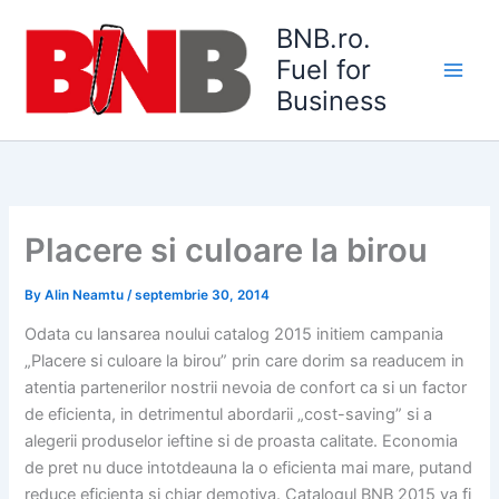
Skip
BNB.ro.
to
Fuel for
content
Main
Business
Men
Placere si culoare la birou
By
Alin Neamtu
/
septembrie 30, 2014
Odata cu lansarea noului catalog 2015 initiem campania
„Placere si culoare la birou” prin care dorim sa readucem in
atentia partenerilor nostrii nevoia de confort ca si un factor
de eficienta, in detrimentul abordarii „cost-saving” si a
alegerii produselor ieftine si de proasta calitate. Economia
de pret nu duce intotdeauna la o eficienta mai mare, putand
reduce eficienta si chiar demotiva. Catalogul BNB 2015 va fi