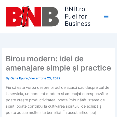
Skip
BNB.ro.
to
Fuel for
content
Main
Business
Men
Birou modern: idei de
amenajare simple și practice
By
Oana Epure
/
decembrie 23, 2022
Fie că este vorba despre biroul de acasă sau despre cel de
la serviciu, un concept modern și amenajat corespunzător
poate crește productivitatea, poate îmbunătăți starea de
spirit, poate contribui la cultivarea spiritului de echipă și
poate aduce multe alte beneficii. În acest articol poți